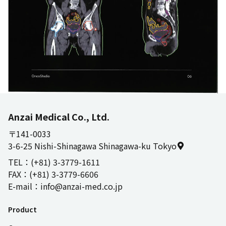
Anzai Medical Co., Ltd.
〒141-0033
3-6-25 Nishi-Shinagawa Shinagawa-ku Tokyo
TEL
：
(+81) 3-3779-1611
FAX
：
(+81) 3-3779-6606
E-mail
：
info@anzai-med.co.jp
Product